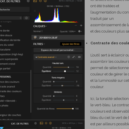
ont été traitées et
l’augmentation du cont
traduit par un
assombrissement de l
et des couleurs plus s
Contraste des coule
L’outil sert à éclaircir o
assombrir les couleurs.
permet de sélectionne
couleur et de gérer le 
et la luminosité sur cet
couleur.
Ici, la tonalité sélectio
le vert-bleu. Le contra
couleurs est observabl
bleu du ciel le vert de l
est par ailleurs possib