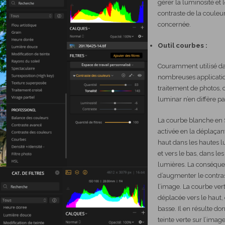
gérer la luminosité et l
contraste de la couleu
concernée.
Outil courbes :
Couramment utilisé d
nombreuses applicati
traitement de photos, 
luminar n’en diffère pa
La courbe blanche en S
activée en la déplaçant
haut dans les hautes 
et vers le bas, dans le
lumières. La conséque
d’augmenter le contra
l’image. La courbe vert
déplacée vers le haut, 
basse. Il en résulte do
teinte verte sur l’image