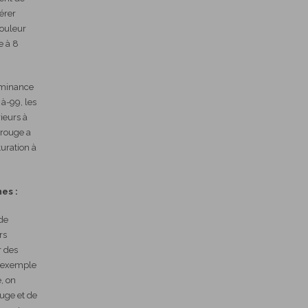
érer
ouleur
e à 8
uminance
 à-99, les
ieurs à
 rouge a
turation à
es :
 de
rs
r des
r exemple
, on
ouge et de