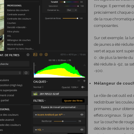
l’image. Il permet de g
précisément chaque c
de la roue chromatiqu
composantes.
Sur cet exemple, la l
de jaunes a été réduite
vert et aqua sont supér
0 ; de plus la teinte du
été réduite à -92, sa sa
-100.
Mélangeur de couch
Le rôle de cet outil est
redistribuer les couleu
primaires, pour obteni
effets originaux. Si pa
sur la couche de rouge
décide de réduire le r