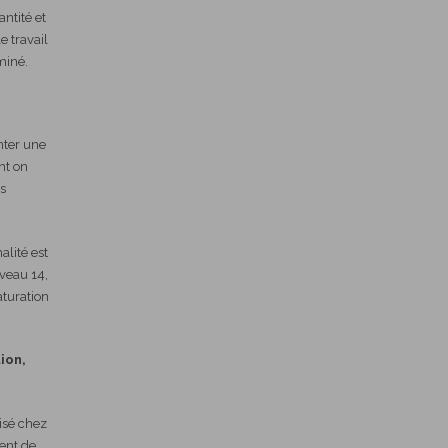
antité et
le travail
miné.
nter une
nt on
us
alité est
iveau 14,
aturation
ion,
isé chez
ment de