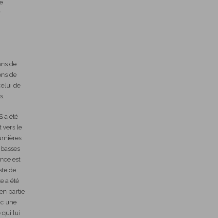
e
r
ans de
ons de
celui de
s.
 a été
 vers le
lumières
s basses
nce est
ste de
e a été
en partie
nc une
 qui lui