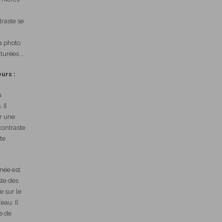
raste se
a photo
aturées …
urs :
u
 Il
r une
contraste
te
nnée est
ste des
e sur le
’eau. Il
le de