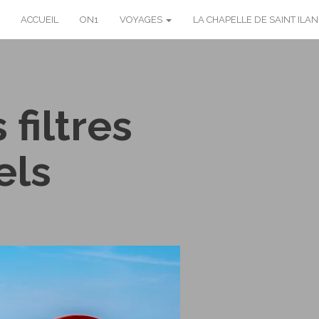
ACCUEIL
ON1
VOYAGES
LA CHAPELLE DE SAINT ILAN
 filtres
els