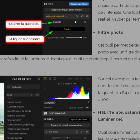
choisi, à partir de la qu
de l’intensité. Une fois 
réalisé, valider par ter
Filtre photo :
Cet outil permet de tei
photo avec un filtre do
r refroidir) et la luminosité. Identique à l’outil de photoshop, il permet en pl
Sur cet exemple, la ton
dans le vert-bleu au n
la quantité à 84 et la s
à 100.
HSL (Teinte, saturat
Luminance).
Outil couramment util
les logiciels de traite