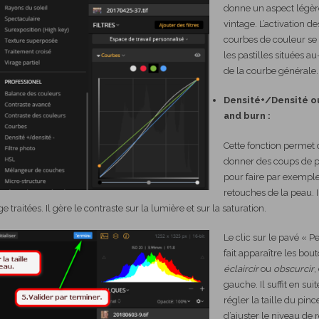
donne un aspect légè
vintage. L’activation de
courbes de couleur se f
les pastilles situées a
de la courbe générale.
Densité+/Densité o
and burn :
Cette fonction permet 
donner des coups de 
pour faire par exempl
retouches de la peau. I
traitées. Il gère le contraste sur la lumière et sur la saturation.
Le clic sur le pavé « P
fait apparaître les bou
éclaircir
ou
obscurcir
,
gauche. Il suffit en suit
régler la taille du pinc
d’ajuster le niveau de 