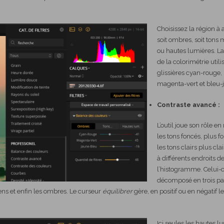
Choisissez la région à a
soit ombres, soit tons
ou hautes lumières. La
de la colorimétrie utili
glissières cyan-rouge,
magenta-vert et bleu-
Contraste avancé :
L’outil joue son rôle en
les tons foncés, plus f
les tons clairs plus clai
à différents endroits d
l’histogramme. Celui-c
décomposé en trois par
ns et enfin les ombres. Le curseur
équilibrer
gère, en positif ou en négatif le
Ici seules les hautes l