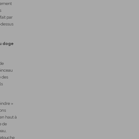
rement
s
ait par
u-dessus
u doge
de
pinceau
e des
ls
eindre »
tons
 en haut à
e de
eau,
retouche