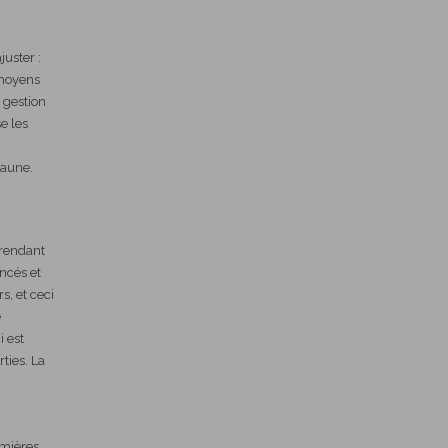
juster :
 moyens
 gestion
se les
jaune.
 rendant
oncés et
rs, et ceci
e
i est
ties. La
umières